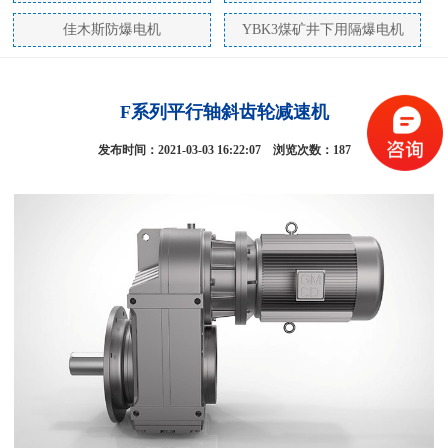
佳木斯防爆电机
YBK3煤矿井下用隔爆电机
F系列平行轴斜齿轮减速机
发布时间：2021-03-03 16:22:07 浏览次数：
187